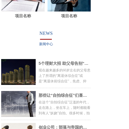
项目名称
项目名称
NEWS
新闻中心
5个理财大招 助父母告别“离退休综合症”
现在越来越多的60岁左右的父母患
上了所谓的“离退休综合症”或
是“离退休前综合症”，焦虑、抑
郁、悲哀、恐惧等消极情绪逐步在
他们中蔓延，长此以往，对父母的
那些让“自拍综合征”们喜大普奔的自拍神科技
身心健康非常不利。
在这个“自拍综合征”泛滥的年代，
走在路上，坐在车上，随时都能看
到有人“妖娆”自拍。很多时候，拍
完直摇头，恨自己不是“长臂猿”!
自拍党如何才能克服自拍局限，拍
创业公司：部落与帝国的对抗