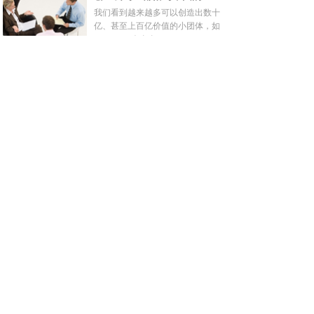
出逆天美照呢?各路自拍神科技来
我们看到越来越多可以创造出数十
帮你。
亿、甚至上百亿价值的小团体，如
Mojang(40人左右)、Whatsapp(35
人)，这些创业公司就像一个部落
组成的小世界(small worlds)，但是
Mojang和Whatsapp都被巨头收购
CONTACT US
了。Geoffrey Woo认为这就是未来
世界的长期形态，他本人曾创办了
联系我们
由YC孵化的Glassmap，不到两年
就被Groupon收购，现在他在
某某某XXXX金融有限公司
Foundation Capital担任创业合伙
人。
地址：北京XX街XX大厦XX室
服务热线：400-000-0000
传真：400-000-0000
电子邮箱：********@XXXXXXX.net