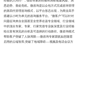
经验的人同行!”，借助专家的经验和洞察规避风险、洞
悉趋势、善处危机。微咨询是以众包方式完成咨询管理
的第四代管理咨询模式，以平台形态出现，为商业高手
搭建以小时为单元的咨询服务平台。“微客户”可以针对
问题征询来自全国甚至全世界在该专业领域、行业领域
中的顶尖专家。专家、行家凭借专业纵深度及行业经验
给出富有洞见的分析及可选择的行动路径。微咨询模式
帮助客户突破了人脉局限----微咨询专家团犹如您随需
启用的云端智库;突破了地域障碍----视频及电话会议方
式为您做到远程协同;突破了预算限制----按小时付费。
微咨询服务方式使得微专家，能够更高效的利
用
“碎片化”时间分享经验和洞察，这使得微咨询专家群
体形成了“资深行业背景 专业纵深研究”的矩阵式结构。
微咨询专家60%来自企业高层经营管理者，他们深谙企
业实际运行规则，在多年的商业摔打中形成了普通咨询
顾问不可比拟的商业嗅觉及实操手感，能够给出源于理
念指导更重实践操作的咨询建议。如联想、中兴、保
洁、711、中航技等多名历任管理者参与其中。40%来
自咨询行业专家，他们专业和信誉双优。他们中少数曾
是国内最知名咨询公司的创始人、咨询产品体系研发头
人;多数是在某一单一领域内纵深的研究者。他们阅企
业无数，把握行业大格局，专业精深值得借鉴。